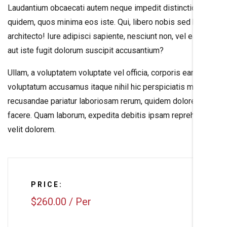
Laudantium obcaecati autem neque impedit distinctio
quidem, quos minima eos iste. Qui, libero nobis sed hic
architecto! Iure adipisci sapiente, nesciunt non, vel eaque
aut iste fugit dolorum suscipit accusantium?
Ullam, a voluptatem voluptate vel officia, corporis earum
voluptatum accusamus itaque nihil hic perspiciatis maiores
recusandae pariatur laboriosam rerum, quidem dolores
facere. Quam laborum, expedita debitis ipsam reprehenderit
velit dolorem.
PRICE:
$260.00
/
Per