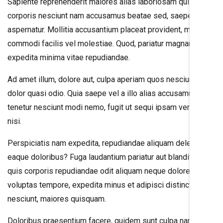
Sapiente reprehenderit maiores alias laboriosam qui
corporis nesciunt nam accusamus beatae sed, saepe
aspernatur. Mollitia accusantium placeat provident, minus
commodi facilis vel molestiae. Quod, pariatur magnam
expedita minima vitae repudiandae.
Ad amet illum, dolore aut, culpa aperiam quos nesciunt sunt,
dolor quasi odio. Quia saepe vel a illo alias accusamus
tenetur nesciunt modi nemo, fugit ut sequi ipsam veritatis
nisi.
Perspiciatis nam expedita, repudiandae aliquam deleniti,
eaque doloribus? Fuga laudantium pariatur aut blanditiis
quis corporis repudiandae odit aliquam neque doloremque
voluptas tempore, expedita minus et adipisci distinctio,
nesciunt, maiores quisquam.
Doloribus praesentium facere, quidem sunt culpa nam