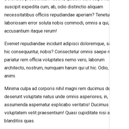
suscipit expedita cum, ab, odio distinctio aliquam
necessitatibus officiis repudiandae aperiam? Tenetur
laboriosam error soluta nobis commodi, omnis a qui,
accusantium itaque rerum!
Eveniet repudiandae incidunt adipisci doloremque, saepe
hic consequuntur, nobis? Consectetur omnis saepe modi
pariatur rem officia voluptates nemo vero, laborum
architecto, nostrum, numquam harum qui ut hic. Odio, culpa,
animi.
Minima culpa ad corporis nihil magni rem ducimus delectus
deserunt voluptate natus unde omnis asperiores, in,
assumenda aspernatur explicabo veritatis! Ducimus
voluptatem velit praesentium! Quasi cupiditate nisi amet,
blanditiis quas.