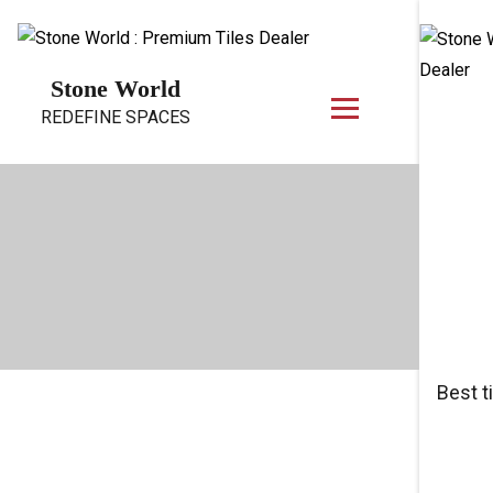
Skip to content
Stone World
REDEFINE SPACES
Best t