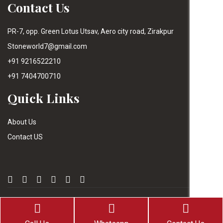
Contact Us
PR-7, opp. Green Lotus Utsav, Aero city road, Zirakpur
Stoneworld7@gmail.com
+91 9216522210
+91 7404700710
Quick Links
About Us
Contact US
2022 All Right Reserved by Stone World| Web Design &
Development By
Web
Hopers