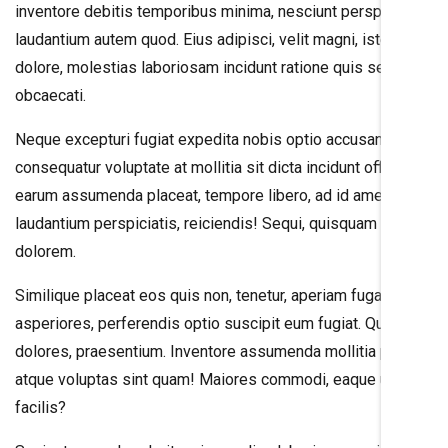
inventore debitis temporibus minima, nesciunt perspiciatis
laudantium autem quod. Eius adipisci, velit magni, iste a
dolore, molestias laboriosam incidunt ratione quis sequi
obcaecati.
Neque excepturi fugiat expedita nobis optio accusantium
consequatur voluptate at mollitia sit dicta incidunt officia
earum assumenda placeat, tempore libero, ad id amet
laudantium perspiciatis, reiciendis! Sequi, quisquam iure
dolorem.
Similique placeat eos quis non, tenetur, aperiam fuga
asperiores, perferendis optio suscipit eum fugiat. Quaerat
dolores, praesentium. Inventore assumenda mollitia placeat
atque voluptas sint quam! Maiores commodi, eaque unde
facilis?